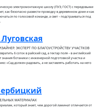
ическую электромонтажную школу (ПУЭ, ГОСТ) с передовыми
ет, как безопасно развести проводку в деревянном доме и как
ючаться по голосовой команде, а свет – подстраиваться под
.
 Луговская
АЙНЕР. ЭКСПЕРТ ПО БЛАГОУСТРОЙСТВУ УЧАСТКОВ
вратить 6 соток в райский сад, а гектар поля – в английский
т знания ботаники с инженерной подготовкой участка и
ю: «Сад должен радовать, а не заставлять работать на него
Вербицкий
ТЕЛЬНЫХ МАТЕРИАЛАХ
ериалам, который знает, чем дорогой ламинат отличается от