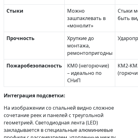
Стыки
Можно
Стыки м
зашпаклевать в
быть ви
«монолит»
Прочность
Хрупкие до
Удароп
монтажа,
ремонтопригодны
Пожаробезопасность
КМ0 (негорючие)
КМ2-КМ
– идеально по
(горючи
СНиП
Интеграция подсветки:
На изображении со спальней видно сложное
сочетание реек и панелей с треугольной
геометрией. Светодиодная лента (LED)
закладывается в специальные алюминиевые
профили с рассеивателем, утопленные между