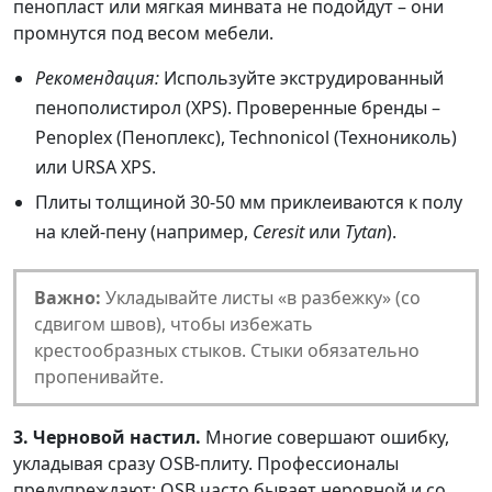
пенопласт или мягкая минвата не подойдут – они
промнутся под весом мебели.
Рекомендация:
Используйте экструдированный
пенополистирол (XPS). Проверенные бренды –
Penoplex (Пеноплекс), Technonicol (Технониколь)
или URSA XPS.
Плиты толщиной 30-50 мм приклеиваются к полу
на клей-пену (например,
Ceresit
или
Tytan
).
Важно:
Укладывайте листы «в разбежку» (со
сдвигом швов), чтобы избежать
крестообразных стыков. Стыки обязательно
пропенивайте.
3. Черновой настил.
Многие совершают ошибку,
укладывая сразу OSB-плиту. Профессионалы
предупреждают: OSB часто бывает неровной и со