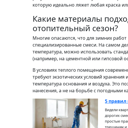
которую идеально ляжет любая краска ил
Какие материалы подхо
отопительный сезон?
Многие опасаются, что для зимних работ
специализированные смеси. На самом дел
температура, можно использовать стан
(например, на цементной или гипсовой ос
В условиях теплого помещения современн
требуют экзотических условий хранения 
температура основания и воздуха. Это п
нанесения, а не на борьбе с погодными к
5 правил
Видели кварт
дорогих смес
простые пра
трещинам и 