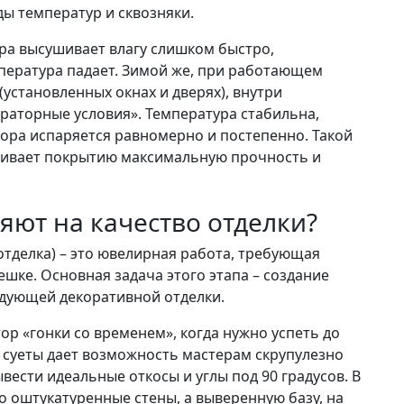
ды температур и сквозняки.
ра высушивает влагу слишком быстро,
ература падает. Зимой же, при работающем
установленных окнах и дверях), внутри
раторные условия». Температура стабильна,
вора испаряется равномерно и постепенно. Такой
чивает покрытию максимальную прочность и
яют на качество отделки?
отделка) – это ювелирная работа, требующая
ешке. Основная задача этого этапа – создание
едующей декоративной отделки.
р «гонки со временем», когда нужно успеть до
 суеты дает возможность мастерам скрупулезно
ести идеальные откосы и углы под 90 градусов. В
то оштукатуренные стены, а выверенную базу, на