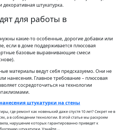
и декоративная штукатурка.
дят для работы в
 нужны какие-то особенные, дорогие добавки или
е, если в доме поддерживается плюсовая
дартные базовые выравнивающие смеси
нове).
ые материалы ведут себя предсказуемо. Они не
или нанесения. Главное требование – плюсовая
озволяет сосредоточиться на технологии
атаклизмами.
 нанесения штукатурки на стены
иры, где ремонт как новенький даже спустя 10 лет? Секрет не в
ях, а в соблюдении технологии. В этой статье мы раскроем
вила, нарушение которых гарантированно приведет к
бухтению штукатурки. Узнайте,…