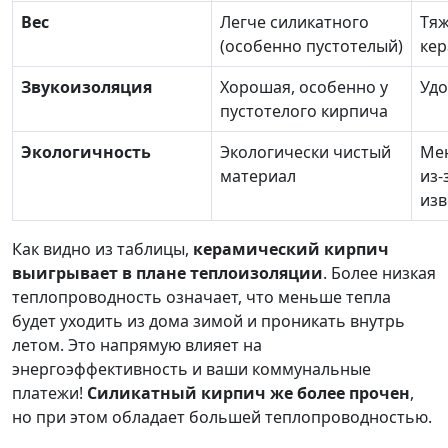
Вес
Легче силикатного
Тя
(особенно пустотелый)
кер
Звукоизоляция
Хорошая, особенно у
Удо
пустотелого кирпича
Экологичность
Экологически чистый
Ме
материал
из-
изв
Как видно из таблицы,
керамический кирпич
выигрывает в плане теплоизоляции
. Более низкая
теплопроводность означает, что меньше тепла
будет уходить из дома зимой и проникать внутрь
летом. Это напрямую влияет на
энергоэффективность и ваши коммунальные
платежи!
Силикатный кирпич же более прочен
,
но при этом обладает большей теплопроводностью.