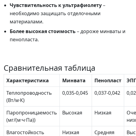
Чувствительность к ультрафиолету
–
необходимо защищать отделочными
материалами.
Более высокая стоимость
– дороже минваты и
пенопласта.
Сравнительная таблица
Характеристика
Минвата
Пенопласт
ЭП
Теплопроводность
0,035-0,045
0,037-0,042
0,0
(Вт/м·К)
Паропроницаемость
Высокая
Низкая
Оч
(мг/(м·ч·Па))
низ
Влагостойкость
Низкая
Средняя
Выс