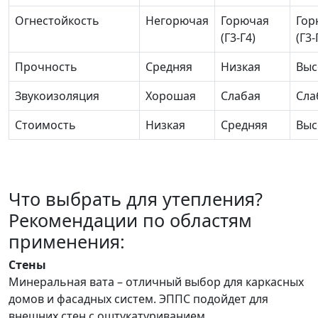
Огнестойкость
Негорючая
Горючая
Гор
(Г3-Г4)
(Г3-
Прочность
Средняя
Низкая
Выс
Звукоизоляция
Хорошая
Слабая
Сла
Стоимость
Низкая
Средняя
Выс
Что выбрать для утепления?
Рекомендации по областям
применения:
Стены
Минеральная вата – отличный выбор для каркасных
домов и фасадных систем. ЭППС подойдет для
внешних стен с оштукатуриванием.